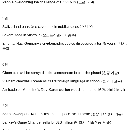
People overcoming the challenge of COVID-19 (코로나19)
5면
Switzerland bans face coverings in public places (스위스)
Severe flood in Australia (오스트레일리아 홍수)
Enigma, Nazi Germany’s cryptographic device discovered after 75 years (나치,
독일)
6면
Chemicals will be sprayed in the atmosphere to cool the planet (환경 기술)
Vietnam chooses Korean as its first foreign language at school (한국어 교육)
A miracle on Valentine’s Day, Karen got her wedding ring back! (발렌타인데이)
7면
Space Sweepers, Korea’s first “outer space” sci-fi movie (공상과학 영화 리뷰)
Banksy’s Game Changer sells for $23 million (뱅크시, 미술작품, 예술)