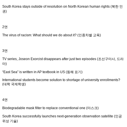
South Korea stays outside of resolution on North Korean human rights (북한 인
권)
2면
The virus of racism: What should we do about it? (인종차별 교육)
3면
TV series, Joseon Exorcist disappears after just two episodes (조선구마사, 드라
마)
“East Sea” is written in AP textbook in US (동해 표기)
International students become solution to shortage of university enrollments?
(대학 국제학생)
4면
Biodegradable mask filter to replace conventional one (마스크)
South Korea successfully launches next-generation observation satellite (인공
위성 기술)